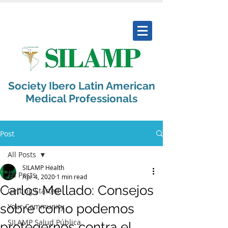
Society Ibero Latin American
Medical Professionals
Post
All Posts
SILAMP Health
All Posts
Apr 4, 2020
1 min read
Carlos Mellado: Consejos
Getting Started
sobre como podemos
Your Community
SILAMP Salud Pública
protegernos contra el