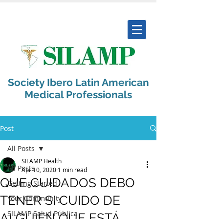
Society Ibero Latin American
Medical Professionals
Post
All Posts
SILAMP Health
All Posts
Apr 10, 2020
1 min read
QUE CUIDADOS DEBO
Getting Started
TENER SI CUIDO DE
Your Community
SILAMP Salud Pública
ALGUIEN QUE ESTÁ