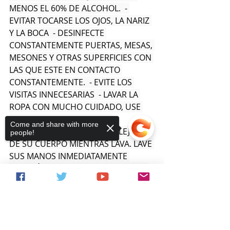
MENOS EL 60% DE ALCOHOL.  - 
EVITAR TOCARSE LOS OJOS, LA NARIZ 
Y LA BOCA  - DESINFECTE 
CONSTANTEMENTE PUERTAS, MESAS, 
MESONES Y OTRAS SUPERFICIES CON 
LAS QUE ESTE EN CONTACTO 
CONSTANTEMENTE.  - EVITE LOS 
VISITAS INNECESARIAS  - LAVAR LA 
ROPA CON MUCHO CUIDADO, USE 
GUANTES DESECHABLES Y 
Come and share with more
MANTENGA LOS ARTÍCULOS LEJOS 
people!
DE SU CUERPO MIENTRAS LAVA. LAVE 
SUS MANOS INMEDIATAMENTE 
DESPUÉS DE RETIRAR LOS GUANTES
Sorry, the checkout page does not
support sharing
Copied to clipboard