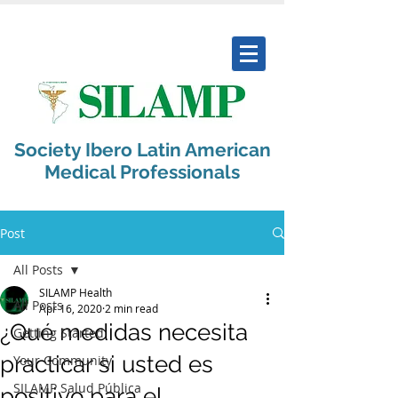
Society Ibero Latin American
Medical Professionals
Post
All Posts
SILAMP Health
All Posts
Apr 16, 2020
2 min read
¿Qué medidas necesita
Getting Started
practicar si usted es
Your Community
SILAMP Salud Pública
positivo para el