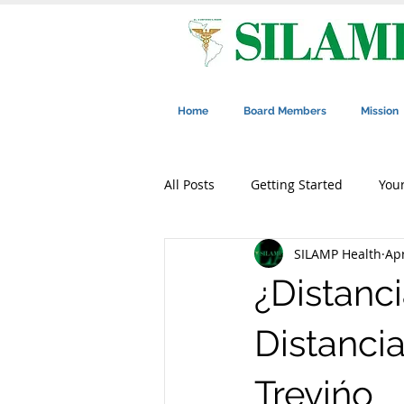
Home
Board Members
Mission
All Posts
Getting Started
You
SILAMP Health
Apr
¿Distanc
Distancia
Trevińo