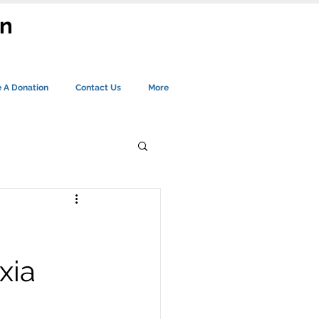
an
 A Donation
Contact Us
More
xia