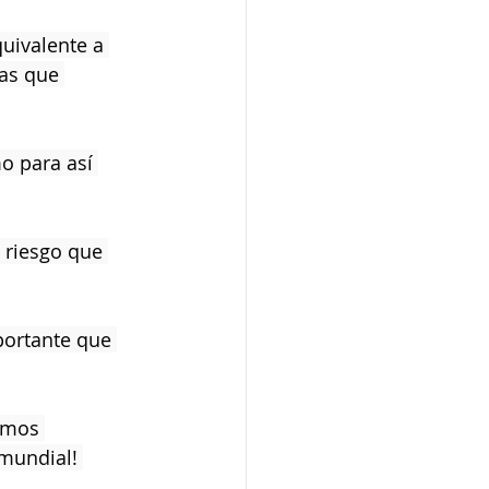
quivalente a 
as que 
 riesgo que 
portante que 
amos 
mundial! 