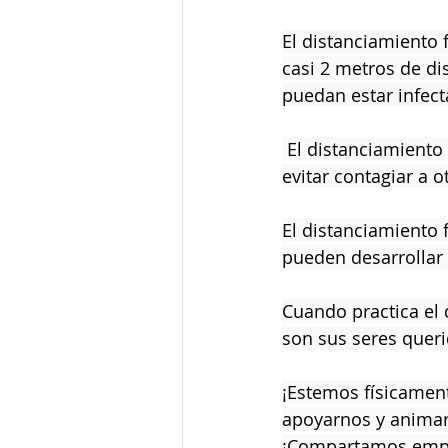
El distanciamiento 
casi 2 metros de di
puedan estar infect
 El distanciamiento físico significa quedarse en casa si usted esta enfermo para así 
evitar contagiar a ot
El distanciamiento f
pueden desarrollar 
Cuando practica el 
son sus seres queri
¡Estemos físicament
apoyarnos y animarn
¡Compartamos empatí