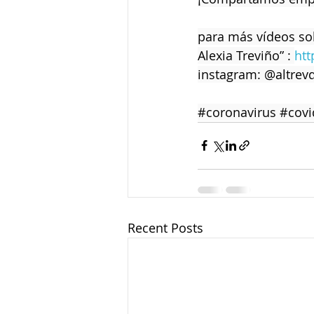
para más vídeos sob
Alexia Treviño” : 
htt
instagram: @altrev
#coronavirus
#covi
Recent Posts