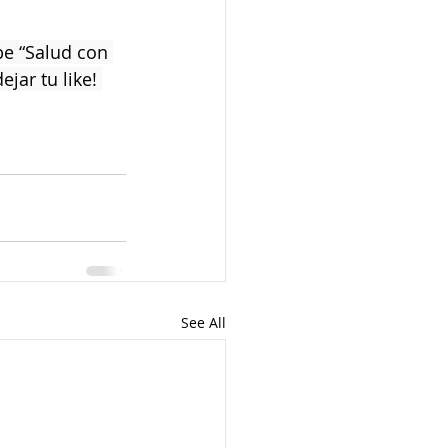
be “Salud con 
ejar tu like! 
See All