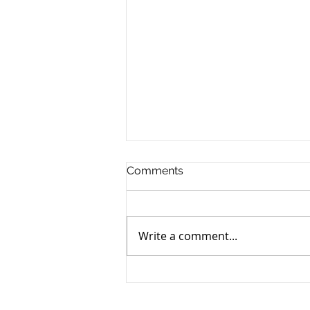
Comments
Write a comment...
The National Hispanic
Medical Association:
Educational Paths to