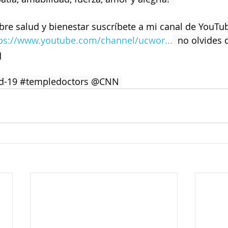
re salud y bienestar suscríbete a mi canal de YouTu
ps://www.youtube.com/channel/ucwor...
  no olvides d
q
d
-19 
#templedoctors
 @CNN 